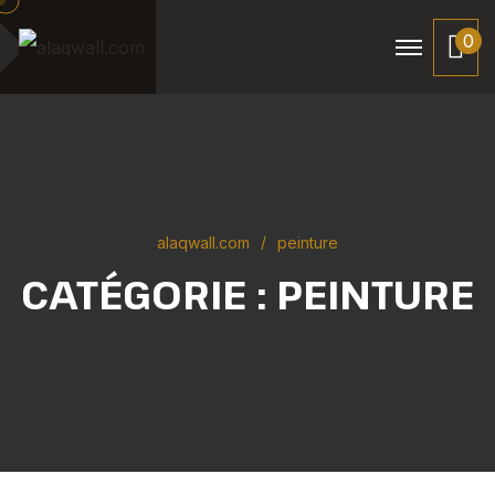
0
alaqwall.com
peinture
CATÉGORIE :
PEINTURE