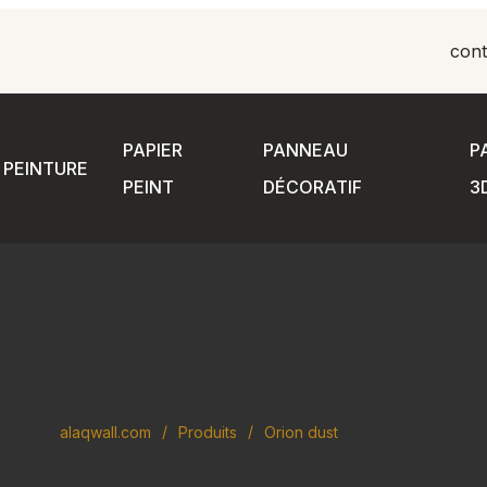
cont
PAPIER
PANNEAU
P
PEINTURE
PEINT
DÉCORATIF
3
alaqwall.com
Produits
Orion dust