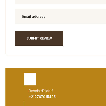
SUBMIT REVIEW
Besoin d’aide ?
+212767915425